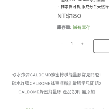
．
非素食可食用(成分含天然蜂
NT$
180
蜂
庫存量:
尚有庫存
蜜
能
-
+
量
膠-
檸
檬-3
入
組
數
量