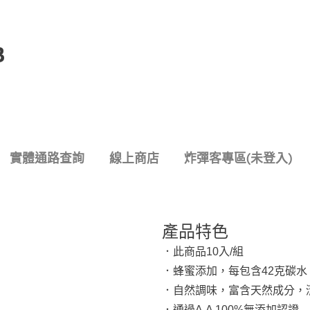
B
實體通路查詢
線上商店
炸彈客專區(未登入)
產品特色
．此商品10入/組
．
蜂蜜添加，
每包含42克碳水
．自然調味，
富含天然成分，
．通過A.A 100%無添加認證